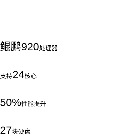
鲲鹏
920
处理器
24
支持
核心
50
%
性能提升
27
块硬盘