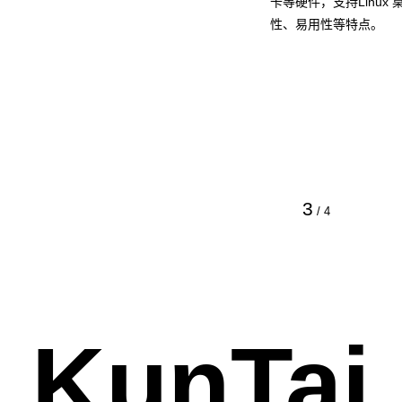
卡等硬件，支持Linu
性、易用性等特点。
3
/
4
KunTai