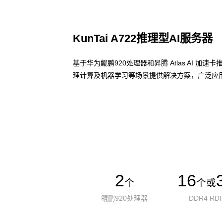
KunTai A722推理型AI服务器
基于华为鲲鹏920处理器和昇腾 Atlas AI 
理计算及机器学习等场景提供解决方案，广泛应用
了解更多AI算力服务器
2
16
个
个或
鲲鹏920处理器
DDR4 RD