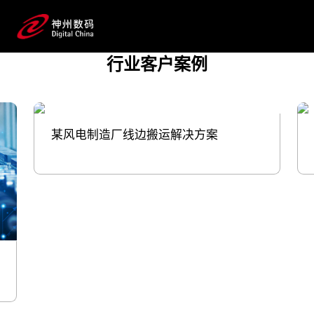
模式。威尼斯wnsr666数码将创新智算基础设
施、研制一体化工业互联网平台、物联
网、产线打印解决方案等产品与服务注入制造
行业客户案例
业，促进产业互联，提供增长新动
能。 与此同时，威尼斯wnsr666数码自
身也在合肥、厦门等地建设有威尼斯wnsr666鲲
泰产品研发生产服务全流程的数字工厂。
某风电制造厂线边搬运解决方案
预约专家咨询